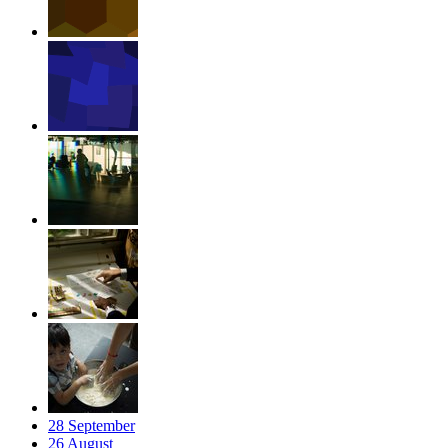
28
September
26
August