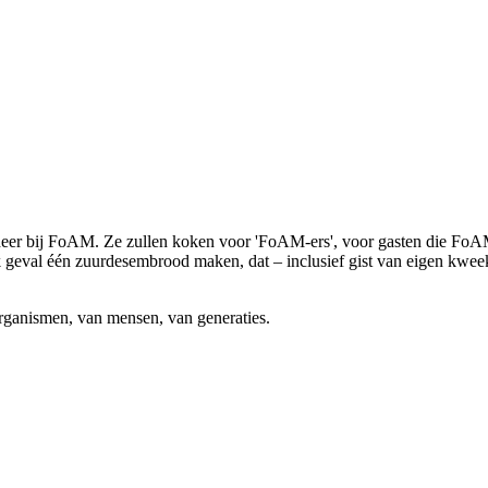
eer bij FoAM. Ze zullen koken voor 'FoAM-ers', voor gasten die FoAM u
k geval één zuurdesembrood maken, dat – inclusief gist van eigen kweek
organismen, van mensen, van generaties.