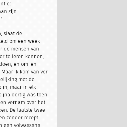
tie'.
van zijn
'.
, slaat de
steld om een week
or de mensen van
er te leren kennen,
 doen, en om 'en
. Maar ik kom van ver
rgelijking met de
ijn, maar in elk
bijna dertig was toen
t en vernam over het
ken. De laatste twee
en zonder recept
 ben een volwassene