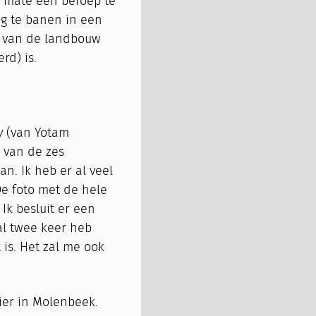
e mate een beroep te
g te banen in een
e van de landbouw
rd) is.
y
(van Yotam
n van de zes
n. Ik heb er al veel
De foto met de hele
Ik besluit er een
 al twee keer heb
is. Het zal me ook
ier in Molenbeek.