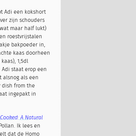
pt Adi een kokshort
over zijn schouders
wat maar half lukt)
n roestvrijstalen
akje bakpoeder in,
zachte kaas doorheen
 kaas), 1,5dl
 Adi staat erop een
t alsnog als een
y dish from the
gaat ingepakt in
,
Cooked: A Natural
Pollan. Ik lees en
stelt dat de Homo