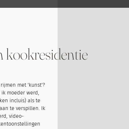
n kookresidentie
rijmen met 'kunst'?
r ik moeder werd,
en incluis) als te
an te verspillen. Ik
rd, video-
 tentoonstellingen