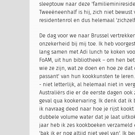
sleeptouw naar deze 'familieminiresiden
Tweeëneenhalf is hij, zich niet bewust 
residentenrol en dus helemaal 'zichzelf
De dag voor we naar Brussel vertrekken
onzekerheid bij mij toe. Ik heb voorge
lang samen met Adi lunch te koken vo
FoAM, uit hun bibliotheek – om hen bet
wie ze zijn, wat ze doen en hoe ze dat
passant' van hun kookkunsten te leren
- niet letterlijk, al helemaal niet in ve
Australiërs die er de eerste dagen ook z
geval qua kookervaring. Ik denk dat ik 
ik navraag deed naar hoe je rijst kook
dubbele volume water dat je laat uitko
jaar heb ik zes kookboeken verzameld 
'bak ik er nog altijd niet veel van'. Ik