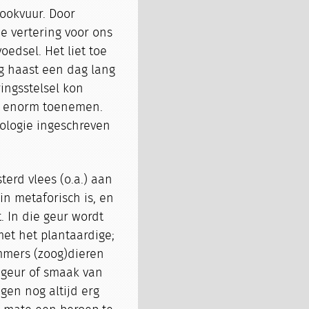
ookvuur. Door
e vertering voor ons
edsel. Het liet toe
g haast een dag lang
ingsstelsel kon
e enorm toenemen.
iologie ingeschreven
terd vlees (o.a.) aan
zin metaforisch is, en
. In die geur wordt
et het plantaardige;
immers (zoog)dieren
 geur of smaak van
igen nog altijd erg