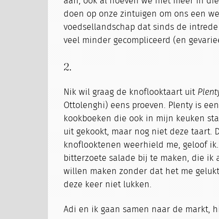
aan, ook al hoeven we niet meer in di
doen op onze zintuigen om ons een we
voedsellandschap dat sinds de intred
veel minder gecompliceerd (en gevariee
2.
Nik wil graag de knoflooktaart uit
Plent
Ottolenghi) eens proeven. Plenty is ee
kookboeken die ook in mijn keuken staa
uit gekookt, maar nog niet deze taart. 
knoflooktenen weerhield me, geloof ik. 
bitterzoete salade bij te maken, die ik
willen maken zonder dat het me gelukt 
deze keer niet lukken.
Adi en ik gaan samen naar de markt, h