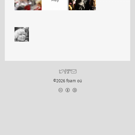
May
©2026 foam oü